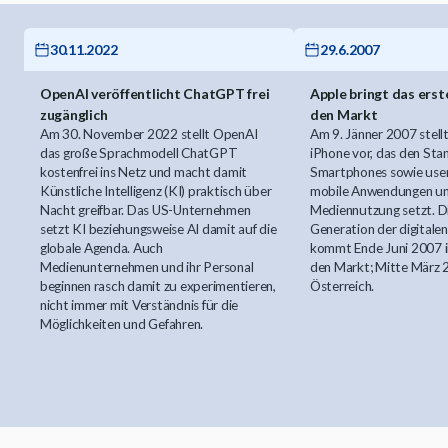
30.11.2022
29.6.2007
OpenAI veröffentlicht ChatGPT frei
Apple bringt das erst
zugänglich
den Markt
Am 30. November 2022 stellt OpenAI
Am 9. Jänner 2007 stell
das große Sprachmodell ChatGPT
iPhone vor, das den Sta
kostenfrei ins Netz und macht damit
Smartphones sowie user
Künstliche Intelligenz (KI) praktisch über
mobile Anwendungen u
Nacht greifbar. Das US-Unternehmen
Mediennutzung setzt. Di
setzt KI beziehungsweise AI damit auf die
Generation der digital
globale Agenda. Auch
kommt Ende Juni 2007 i
Medienunternehmen und ihr Personal
den Markt; Mitte März 
beginnen rasch damit zu experimentieren,
Österreich.
nicht immer mit Verständnis für die
Möglichkeiten und Gefahren.