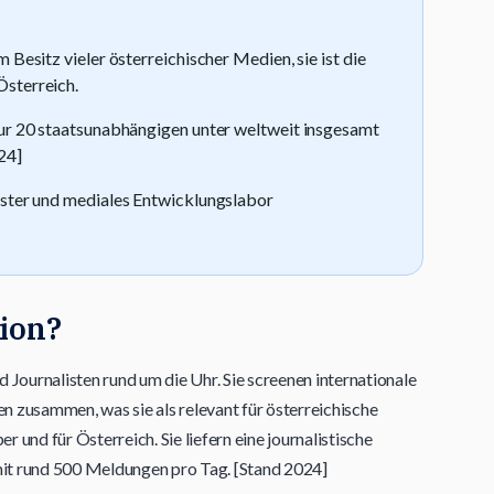
 Besitz vieler österreichischer Medien, sie ist die
Österreich.
nur 20 staatsunabhängigen unter weltweit insgesamt
24]
ister und mediales Entwicklungslabor
ion?
d Journalisten rund um die Uhr. Sie screenen internationale
n zusammen, was sie als relevant für österreichische
 und für Österreich. Sie liefern eine journalistische
it rund 500 Meldungen pro Tag. [Stand 2024]