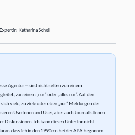
xpertin: Katharina Schell
sse Agentur ‒ sind nicht selten von einem
eitet, von einem „nur“ oder „alles nur“. Auf den
ich viele, zu viele oder eben „nur“ Meldungen der
isieren Userinnen und User, aber auch Journalistinnen
er Diskussionen. Ich kann diesen Unterton nicht
e daran, dass ich in den 1990ern bei der APA begonnen