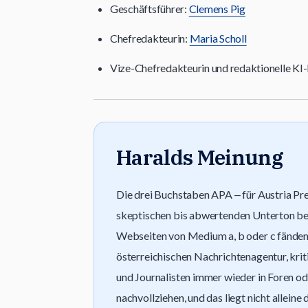
Geschäftsführer:
Clemens Pig
Chefredakteurin:
Maria Scholl
Vize-Chefredakteurin und redaktionelle KI-E
Haralds Meinung
Die drei Buchstaben APA ‒ für Austria Pre
skeptischen bis abwertenden Unterton begl
Webseiten von Medium a, b oder c fänden s
österreichischen Nachrichtenagentur, krit
und Journalisten immer wieder in Foren od
nachvollziehen, und das liegt nicht allein