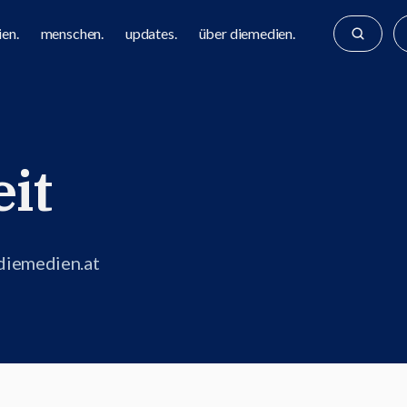
en.
menschen.
updates.
über diemedien.
eit
 diemedien.at