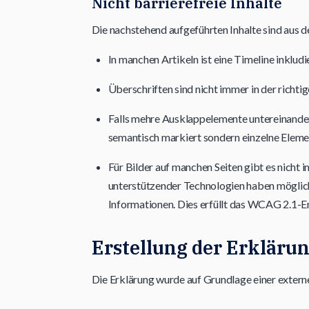
Nicht barrierefreie Inhalte
Die nachstehend aufgeführten Inhalte sind aus d
In manchen Artikeln ist eine Timeline inkludie
Überschriften sind nicht immer in der richti
Falls mehre Ausklappelemente untereinandern 
semantisch markiert sondern einzelne Eleme
Für Bilder auf manchen Seiten gibt es nich
unterstützender Technologien haben mögliche
Informationen. Dies erfüllt das WCAG 2.1-Erf
Erstellung der Erklärun
Die Erklärung wurde auf Grundlage einer extern