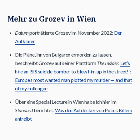
Mehr zu Grozev in Wien
Datum
porträtierte Grozev im November 2022:
Der
Aufklärer
Die Pläne, ihn von Bulgaren ermorden zu lassen,
beschreibt Grozev auf seiner Plattform
The Insider
:
Let’s
hire an ISIS suicide bomber to blow him up in the street!”:
Europe’s most wanted man plotted my murder — and that
of my colleague
Über eine Special Lecture in Wien habe ich hier im
Standard
berichtet:
Was den Aufdecker von Putins Killern
antreibt