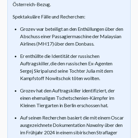
Österreich-Bezug.
Spektakuläre Fälle und Recherchen:
Grozev war beteiligt an den Enthüllungen über den
Abschuss einer Passagiermaschine der Malaysian
Airlines (MH17) über dem Donbass.
Er enthüllte die Identität der russischen
Auftragskiller, die den russischen Ex-Agenten
Sergej Skripal und seine Tochter Julia mit dem
Kampfstoff Nowitschok töten wollten.
Grozev hat den Auftragskiller identifiziert, der
einen ehemaligen Tschetschenien-Kämpfer im
Kleinen Tiergarten in Berlin erschossen hat.
Auf seinen Recherchen basiert die mit einem Oscar
ausgezeichnete Dokumentation
Nawalny
über den
im Frühjahr 2024 in einem sibirischen Straflager