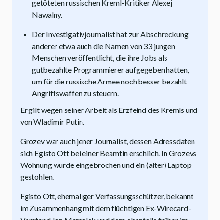
getöteten russischen Kreml-Kritiker Alexej
Nawalny.
Der Investigativjournalist hat zur Abschreckung
anderer etwa auch die Namen von 33 jungen
Menschen veröffentlicht, die ihre Jobs als
gutbezahlte Programmierer aufgegeben hatten,
um für die russische Armee noch besser bezahlt
Angriffswaffen zu steuern.
Er gilt wegen seiner Arbeit als Erzfeind des Kremls und
von Wladimir Putin.
Grozev war auch jener Journalist, dessen Adressdaten
sich Egisto Ott bei einer Beamtin erschlich. In Grozevs
Wohnung wurde eingebrochen und ein (alter) Laptop
gestohlen.
Egisto Ott, ehemaliger Verfassungsschützer, bekannt
im Zusammenhang mit dem flüchtigen Ex-Wirecard-
Vorstand Jan Marsalek und dem ebenfalls früher im