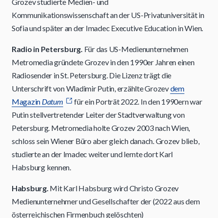
Grozev studierte Medien- und
Kommunikationswissenschaft an der US-Privatuniversität in
Sofia und später an der Imadec Executive Education in Wien.
Radio in Petersburg.
Für das US-Medienunternehmen
Metromedia gründete Grozev in den 1990er Jahren einen
Radiosender in St. Petersburg. Die Lizenz trägt die
Unterschrift von Wladimir Putin, erzählte Grozev
dem
Magazin
Datum
für ein Porträt 2022. In den 1990ern war
Putin stellvertretender Leiter der Stadtverwaltung von
Petersburg. Metromedia holte Grozev 2003 nach Wien,
schloss sein Wiener Büro aber gleich danach. Grozev blieb,
studierte an der Imadec weiter und lernte dort Karl
Habsburg kennen.
Habsburg.
Mit Karl Habsburg wird Christo Grozev
Medienunternehmer und Gesellschafter der (2022 aus dem
österreichischen Firmenbuch gelöschten)