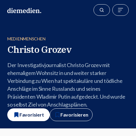
MEDIENMENSCHEN
Christo Grozev
Der Investigativjournalist Christo Grozev mit
ehemaligem Wohnsitz in und weiter starker
Verbindung zu Wien hat spektakuläre und tödliche
Anschläge im Sinne Russlands und seines
Präsidenten Wladimir Putin aufgedeckt. Und wurde
so selbst Ziel von Anschlagsplänen.
Favorisiert
Favorisieren