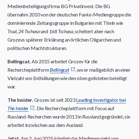
Medienbeteiligungsfirma BG Privatinvest. Die BG
übernahm 2010 von der deutschen Funke-Mediengruppe die
dominierende Zeitungsgruppe in Bulgarien mit Titeln wie
Trud
,
24 Tschasa
und
168 Tschasa
, scheitert aber nach
Grozevs späterer Erklärung an örtlichen Oligarchen und
politischen Machtstrukturen.
Bellingcat.
Ab 2015 arbeitet Grozev für die
Rechercheplattform
Bellingcat
, wo er maßgeblich an einer
Vielzahl von Enthüllungen wie den oben gelisteten beteiligt
war.
The Insider.
Grozev ist seit 2023
Leading Investigator bei
The Insider
. Die Rechercheplattform mit Focus auf
Russland-Recherchen wurde 2013 in Russland gegründet, sie
arbeitet inzwischen aus dem Ausland.
Jetzt.
Am 2. Juni 2025 kündigt das Medienprojekt von