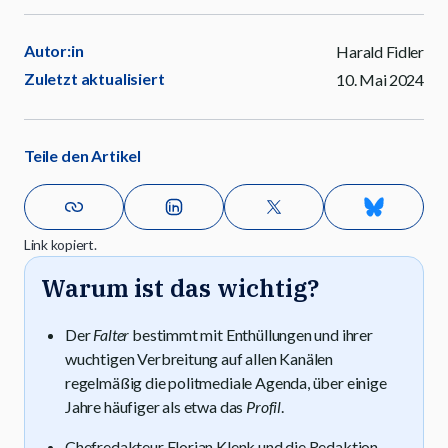
Autor:in
Harald Fidler
Zuletzt aktualisiert
10. Mai 2024
Teile den Artikel
Link kopiert.
Warum ist das wichtig?
Der
Falter
bestimmt mit Enthüllungen und ihrer
wuchtigen Verbreitung auf allen Kanälen
regelmäßig die politmediale Agenda, über einige
Jahre häufiger als etwa das
Profil
.
Chefredakteur Florian Klenk und die Redaktion