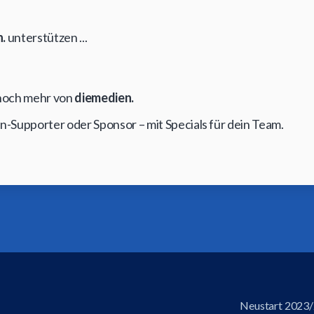
.
unterstützen ...
t noch mehr von
diemedien.
on-Supporter oder Sponsor – mit Specials für dein Team.
Neustart 2023/2