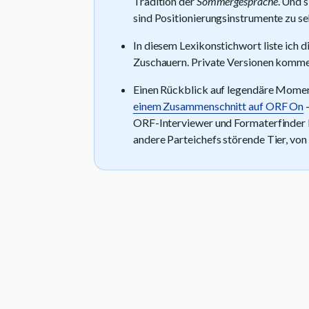
Tradition der
Sommergespräche
. Und 
sind Positionierungsinstrumente zu se
In diesem Lexikonstichwort liste ich 
Zuschauern. Private Versionen kommen
Einen Rückblick auf legendäre Momen
einem Zusammenschnitt auf ORF On
–
ORF-Interviewer und Formaterfinder 
andere Parteichefs störende Tier, von