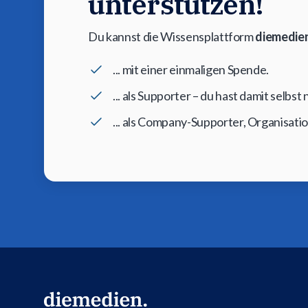
unterstützen!
Du kannst die Wissensplattform
diemedien
... mit einer einmaligen Spende.
... als Supporter – du hast damit selbs
... als Company-Supporter, Organisati