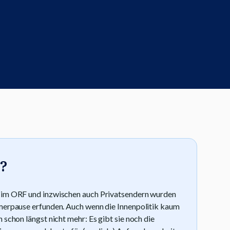
?
s im ORF und inzwischen auch Privatsendern wurden
mmerpause erfunden. Auch wenn die Innenpolitik kaum
 schon längst nicht mehr: Es gibt sie noch die