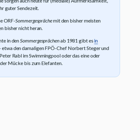
sie sorgen auch heute für (mediale) Aufmerksamkeit,
hr guter Sendezeit.
die ORF-
Sommergespräche
mit den bisher meisten
 bisher nicht heran.
te in den
Sommergesprächen
ab 1981 gibt es
in
 etwa den damaligen FPÖ-Chef Norbert Steger und
Peter Rabl im Swimmingpool oder das eine oder
 der Mücke bis zum Elefanten.