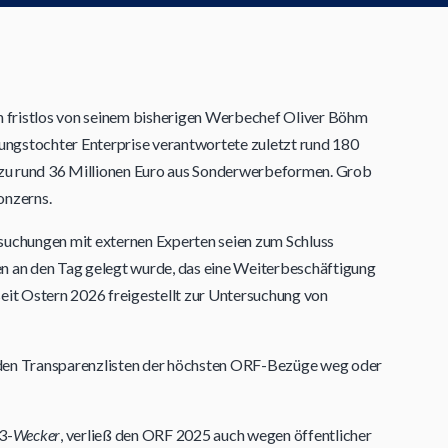
ch fristlos von seinem bisherigen Werbechef Oliver Böhm
ngstochter Enterprise verantwortete zuletzt rund 180
zu rund 36 Millionen Euro aus Sonderwerbeformen. Grob
onzerns.
rsuchungen mit externen Experten seien zum Schluss
en an den Tag gelegt wurde, das eine Weiterbeschäftigung
it Ostern 2026 freigestellt zur Untersuchung von
 den Transparenzlisten der höchsten ORF-Bezüge weg oder
3-
Wecker
, verließ den ORF 2025 auch wegen öffentlicher