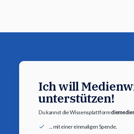
Ich will Medienwi
unterstützen!
Du kannst die Wissensplattform
diemedien
... mit einer einmaligen Spende.