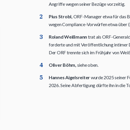
Angriffe wegen seiner Bezüge vorzeitig.
Pius Strobl,
ORF-Manager etwa für das Ba
wegen Compliance-Vorwürfen etwa über (l
Roland Weißmann
trat als ORF-Generald
forderte und mit Veröffentlichung intime
Der ORF trennte sich im Frühjahr von Weiß
Oliver Böhm,
siehe oben.
Hannes Aigelsreiter
wurde 2025 seiner Fu
2026. Seine Abfertigung dürfte ihn in die