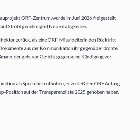
uprojekt ORF-Zentrum, wurde im Juni 2026 freigestellt
aut Strobl genehmigte) Nebentätigkeiten.
irektor zurück, als eine ORF-Mitarbeiterin den Rücktritt
r Dokumente aus der Kommunikation ihr gegenüber drohte.
mann, der geht vor Gericht gegen seine Kündigung vor.
nktion als Sportchef enthoben, er verließ den ORF Anfang
 Top-Position auf der Transparenzliste 2025 gehoben haben.