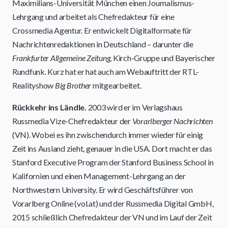
Maximilians-Universität München einen Journalismus-
Lehrgang und arbeitet als Chefredakteur für eine
Crossmedia Agentur. Er entwickelt Digitalformate für
Nachrichtenredaktionen in Deutschland – darunter die
Frankfurter Allgemeine Zeitung
, Kirch-Gruppe und Bayerischer
Rundfunk. Kurz hat er hat auch am Webauftritt der RTL-
Realityshow
Big Brother
mitgearbeitet.
Rückkehr ins Ländle.
2003 wird er im Verlagshaus
Russmedia Vize-Chefredakteur der
Vorarlberger Nachrichten
(VN). Wobei es ihn zwischendurch immer wieder für einig
Zeit ins Ausland zieht, genauer in die USA. Dort macht er das
Stanford Executive Program der Stanford Business School in
Kalifornien und einen Management-Lehrgang an der
Northwestern University. Er wird Geschäftsführer von
Vorarlberg Online (vol.at) und der Russmedia Digital GmbH,
2015 schließlich Chefredakteur der VN und im Lauf der Zeit