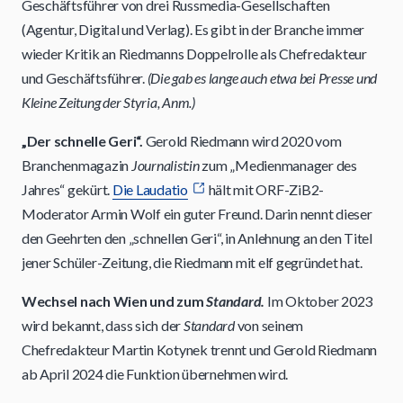
Geschäftsführer von drei Russmedia-Gesellschaften
(Agentur, Digital und Verlag). Es gibt in der Branche immer
wieder Kritik an Riedmanns Doppelrolle als Chefredakteur
und Geschäftsführer.
(Die gab es lange auch etwa bei Presse und
Kleine Zeitung der Styria, Anm.)
„Der schnelle Geri“.
Gerold Riedmann wird 2020 vom
Branchenmagazin
Journalist:in
zum „Medienmanager des
Jahres“ gekürt.
Die Laudatio
hält mit ORF-ZiB2-
Moderator Armin Wolf ein guter Freund. Darin nennt dieser
den Geehrten den „schnellen Geri“, in Anlehnung an den Titel
jener Schüler-Zeitung, die Riedmann mit elf gegründet hat.
Wechsel nach Wien und zum
Standard.
Im Oktober 2023
wird bekannt, dass sich der
Standard
von seinem
Chefredakteur Martin Kotynek trennt und Gerold Riedmann
ab April 2024 die Funktion übernehmen wird.