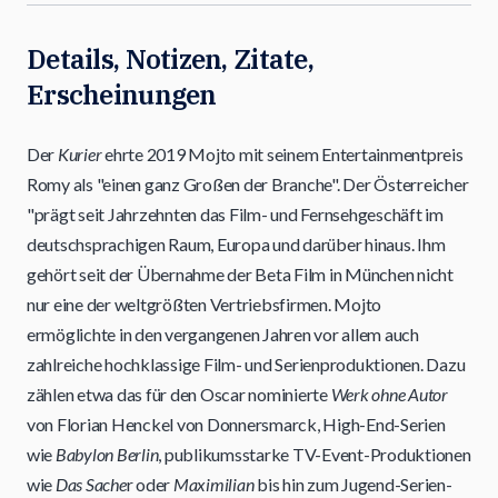
Details, Notizen, Zitate,
Erscheinungen
Der
Kurier
ehrte 2019 Mojto mit seinem Entertainmentpreis
Romy als "einen ganz Großen der Branche". Der Österreicher
"prägt seit Jahrzehnten das Film- und Fernsehgeschäft im
deutschsprachigen Raum, Europa und darüber hinaus. Ihm
gehört seit der Übernahme der Beta Film in München nicht
nur eine der weltgrößten Vertriebsfirmen. Mojto
ermöglichte in den vergangenen Jahren vor allem auch
zahlreiche hochklassige Film- und Serienproduktionen. Dazu
zählen etwa das für den Oscar nominierte
Werk ohne Autor
von Florian Henckel von Donnersmarck, High-End-Serien
wie
Babylon Berlin
, publikumsstarke TV-Event-Produktionen
wie
Das Sache
r oder
Maximilian
bis hin zum Jugend-Serien-