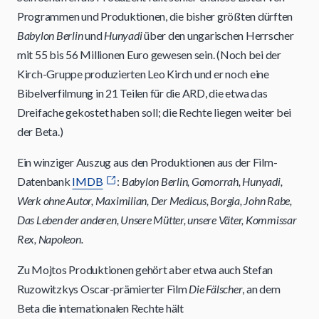
Programmen und Produktionen, die bisher größten dürften
Babylon Berlin
und
Hunyadi
über den ungarischen Herrscher
mit 55 bis 56 Millionen Euro gewesen sein. (Noch bei der
Kirch-Gruppe produzierten Leo Kirch und er noch eine
Bibelverfilmung in 21 Teilen für die ARD, die etwa das
Dreifache gekostet haben soll; die Rechte liegen weiter bei
der Beta.)
Ein winziger Auszug aus den Produktionen aus der Film-
Datenbank
IMDB
:
Babylon Berlin, Gomorrah, Hunyadi,
Werk ohne Autor, Maximilian, Der Medicus, Borgia, John Rabe,
Das Leben der anderen, Unsere Mütter, unsere Väter, Kommissar
Rex, Napoleon.
Zu Mojtos Produktionen gehört aber etwa auch Stefan
Ruzowitzkys Oscar-prämierter Film
Die Fälscher
, an dem
Beta die internationalen Rechte hält