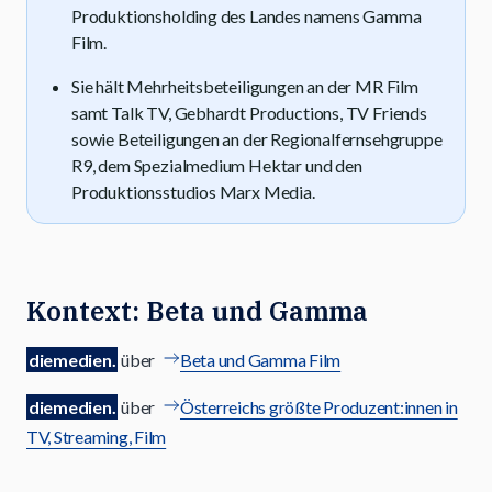
Produktionsholding des Landes namens Gamma
Film.
Sie hält Mehrheitsbeteiligungen an der MR Film
samt Talk TV, Gebhardt Productions, TV Friends
sowie Beteiligungen an der Regionalfernsehgruppe
R9, dem Spezialmedium Hektar und den
Produktionsstudios Marx Media.
Kontext: Beta und Gamma
diemedien.
über
Beta und Gamma Film
diemedien.
über
Österreichs größte Produzent:innen in
TV, Streaming, Film