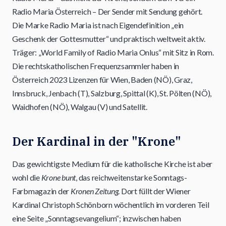
Radio Maria Österreich – Der Sender mit Sendung gehört.
Die Marke Radio Maria ist nach Eigendefinition „ein
Geschenk der Gottesmutter“ und praktisch weltweit aktiv.
Träger: „World Family of Radio Maria Onlus“ mit Sitz in Rom.
Die rechtskatholischen Frequenzsammler haben in
Österreich 2023 Lizenzen für Wien, Baden (NÖ), Graz,
Innsbruck, Jenbach (T), Salzburg, Spittal (K), St. Pölten (NÖ),
Waidhofen (NÖ), Walgau (V) und Satellit.
Der Kardinal in der "Krone"
Das gewichtigste Medium für die katholische Kirche ist aber
wohl die
Krone bunt
, das reichweitenstarke Sonntags-
Farbmagazin der
Kronen Zeitung
. Dort füllt der Wiener
Kardinal Christoph Schönborn wöchentlich im vorderen Teil
eine Seite „Sonntagsevangelium“; inzwischen haben