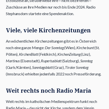
Erzdiözese an, sie überweise ihre ‒ nicht bezifferten ‒
Zuschüsse an ihre Medien nur noch bis Ende 2024. Radio
Stephansdom startete eine Spendenaktion.
Viele, viele Kirchenzeitungen
An wöchentlichen Kirchenzeitungen gibt es in Österreich
noch eine ganze Menge:
Der Sonntag
(Wien),
Kirche bunt
(St.
Pölten),
KirchenBlatt
(Feldkirch),
KirchenZeitung
(Linz),
Martinus
(Eisenstadt),
Rupertusblatt
(Salzburg),
Sonntag
(Gurk/Kärnten),
Sonntagsblatt
(Graz),
Tiroler Sonntag
(Innsbruck) erhielten jedenfalls 2022 noch Presseförderung.
Weit rechts noch Radio Maria
Weit rechts im katholischen Medienspektrum funkt noch
Radio Maria ‒ das nicht der Kirche, sondern dem Verein