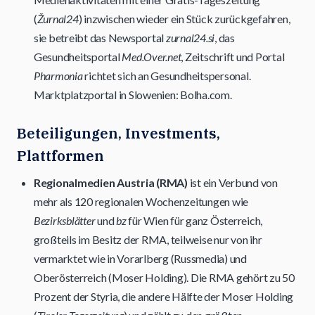
(
Žurnal24
) inzwischen wieder ein Stück zurückgefahren,
sie betreibt das Newsportal
zurnal24.si
, das
Gesundheitsportal
Med.Over.net
, Zeitschrift und Portal
Pharmonia
richtet sich an Gesundheitspersonal.
Marktplatzportal in Slowenien: Bolha.com.
Beteiligungen, Investments,
Plattformen
Regionalmedien Austria (RMA)
ist ein Verbund von
mehr als 120 regionalen Wochenzeitungen wie
Bezirksblätter
und
bz
für Wien für ganz Österreich,
großteils im Besitz der RMA, teilweise nur von ihr
vermarktet wie in Vorarlberg (Russmedia) und
Oberösterreich (Moser Holding). Die RMA gehört zu 50
Prozent der Styria, die andere Hälfte der Moser Holding