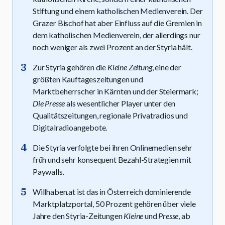
Stiftung und einem katholischen Medienverein. Der
Grazer Bischof hat aber Einfluss auf die Gremien in
dem katholischen Medienverein, der allerdings nur
noch weniger als zwei Prozent an der Styria hält.
Zur Styria gehören die
Kleine Zeitung
, eine der
größten Kauftageszeitungen und
Marktbeherrscher in Kärnten und der Steiermark;
Die Presse
als wesentlicher Player unter den
Qualitätszeitungen, regionale Privatradios und
Digitalradioangebote.
Die Styria verfolgte bei ihren Onlinemedien sehr
früh und sehr konsequent Bezahl-Strategien mit
Paywalls.
Willhaben.at ist das in Österreich dominierende
Marktplatzportal, 50 Prozent gehören über viele
Jahre den Styria-Zeitungen
Kleine
und
Presse
, ab