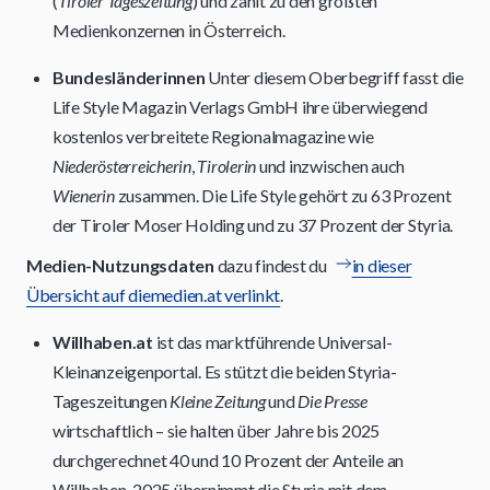
(
Tiroler Tageszeitung
) und zählt zu den größten
Medienkonzernen in Österreich.
Bundesländerinnen
Unter diesem Oberbegriff fasst die
Life Style Magazin Verlags GmbH ihre überwiegend
kostenlos verbreitete Regionalmagazine wie
Niederösterreicherin
,
Tirolerin
und inzwischen auch
Wienerin
zusammen. Die Life Style gehört zu 63 Prozent
der Tiroler Moser Holding und zu 37 Prozent der Styria.
Medien-Nutzungsdaten
dazu findest du
in dieser
Übersicht auf diemedien.at verlinkt
.
Willhaben.at
ist das marktführende Universal-
Kleinanzeigenportal. Es stützt die beiden Styria-
Tageszeitungen
Kleine Zeitung
und
Die Presse
wirtschaftlich – sie halten über Jahre bis 2025
durchgerechnet 40 und 10 Prozent der Anteile an
Willhaben. 2025 übernimmt die Styria mit dem