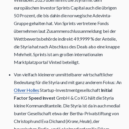
europäischen Investor Sprints Capital auch die übrigen
50 Prozent, die bis dahin die norwegische Adevinta-
Gruppe gehalten hat. Von Sprints vertretene Fonds
übernehmen laut Zusammenschlussanmeldung bei der
Wettbewerbsbehörde indirekt 49,9999 % der Anteile,
die Styria hat nach Abschluss des Deals also eine knappe
Mehrheit. Sprints ist am großen internationalen
Marktplatzportal Vinted beteiligt.
Von vielfach kleinerer unmittelbarer wirtschaftlicher
Bedeutung für die Styria und mit ganz anderem Fokus: An
Oliver Holles
Startup-Investmentgesellschaft
Initial
Factor Speed Invest
GmbH & Co KG hält die Styria
kleine Kommanditanteile. Die Styria ist da in auch medial
bunter Gesellschaft etwa der Bertha-Privatstiftung von
Christoph und Eva Dichand (
Krone
,
Heute
), der
bayerischen Radio- und Lokalmedienfamilie Döser