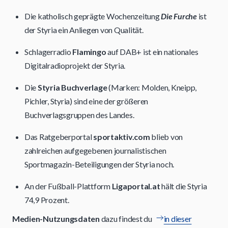
Die katholisch geprägte Wochenzeitung
Die Furche
ist
der Styria ein Anliegen von Qualität.
Schlagerradio
Flamingo
auf DAB+ ist ein nationales
Digitalradioprojekt der Styria.
Die
Styria Buchverlage
(Marken: Molden, Kneipp,
Pichler, Styria) sind eine der größeren
Buchverlagsgruppen des Landes.
Das Ratgeberportal
sportaktiv.com
blieb von
zahlreichen aufgegebenen journalistischen
Sportmagazin-Beteiligungen der Styria noch.
An der Fußball-Plattform
Ligaportal.at
hält die Styria
74,9 Prozent.
Medien-Nutzungsdaten
dazu findest du
in dieser