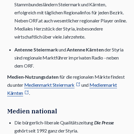
Stammbundesländern Steiermark und Kärnten,
erfolgreich mit täglichen Regionalinfos für jeden Bezirk.
Neben ORF.at auch wesentlicher regionaler Player online.
Mediales Herzstück der Styria, insbesondere
wirtschaftlich über viele Jahrzehnte.
Antenne Steiermark
und
Antenne Kärnten
der Styria
sind regionale Marktführer im privaten Radio - neben
dem ORF.
Medien-Nutzungsdaten
für die regionalen Märkte findest
du unter
Medienmarkt Steiermark
und
Medienmarkt
Kärnten
.
Medien national
Die bürgerlich-liberale Qualitätszeitung
Die Presse
gehört seit 1992 ganz der Styria.