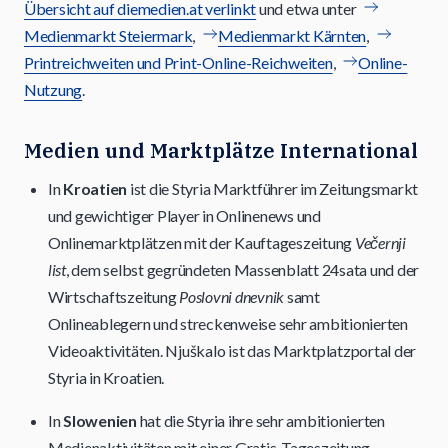
Übersicht auf diemedien.at verlinkt
und etwa unter
Medienmarkt Steiermark
,
Medienmarkt Kärnten
,
Printreichweiten und Print-Online-Reichweiten
,
Online-
Nutzung
.
Medien und Marktplätze International
In
Kroatien
ist die Styria Marktführer im Zeitungsmarkt
und gewichtiger Player in Onlinenews und
Onlinemarktplätzen mit der Kauftageszeitung
Večernji
list
, dem selbst gegründeten Massenblatt 24sata und der
Wirtschaftszeitung
Poslovni dnevnik
samt
Onlineablegern und streckenweise sehr ambitionierten
Videoaktivitäten. Njuškalo ist das Marktplatzportal der
Styria in Kroatien.
In
Slowenien
hat die Styria ihre sehr ambitionierten
Medienaktivitäten mit einer Gratis-Tageszeitung