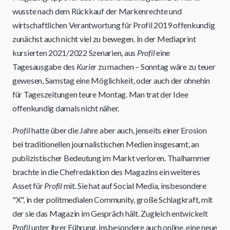
wusste nach dem Rückkauf der Markenrechte und
wirtschaftlichen Verantwortung für Profil 2019 offenkundig
zunächst auch nicht viel zu bewegen. In der Mediaprint
kursierten 2021/2022 Szenarien, aus
Profil
eine
Tagesausgabe des
Kurier
zu machen – Sonntag wäre zu teuer
gewesen, Samstag eine Möglichkeit, oder auch der ohnehin
für Tageszeitungen teure Montag. Man trat der Idee
offenkundig damals nicht näher.
Profil
hatte über die Jahre aber auch, jenseits einer Erosion
bei traditionellen journalistischen Medien insgesamt, an
publizistischer Bedeutung im Markt verloren. Thalhammer
brachte in die Chefredaktion des Magazins ein weiteres
Asset für
Profil
mit. Sie hat auf Social Media, insbesondere
"X", in der politmedialen Community, große Schlagkraft, mit
der sie das Magazin im Gespräch hält. Zugleich entwickelt
Profil
unter ihrer Führung, insbesondere auch online, eine neue