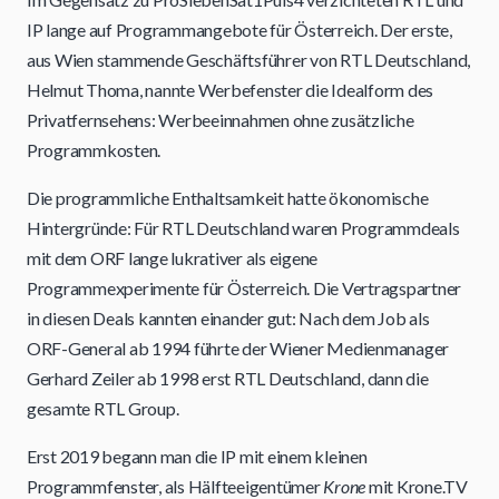
IP lange auf Programmangebote für Österreich. Der erste,
aus Wien stammende Geschäftsführer von RTL Deutschland,
Helmut Thoma, nannte Werbefenster die Idealform des
Privatfernsehens: Werbeeinnahmen ohne zusätzliche
Programmkosten.
Die programmliche Enthaltsamkeit hatte ökonomische
Hintergründe: Für RTL Deutschland waren Programmdeals
mit dem ORF lange lukrativer als eigene
Programmexperimente für Österreich. Die Vertragspartner
in diesen Deals kannten einander gut: Nach dem Job als
ORF-General ab 1994 führte der Wiener Medienmanager
Gerhard Zeiler ab 1998 erst RTL Deutschland, dann die
gesamte RTL Group.
Erst 2019 begann man die IP mit einem kleinen
Programmfenster, als Hälfteeigentümer
Krone
mit Krone.TV