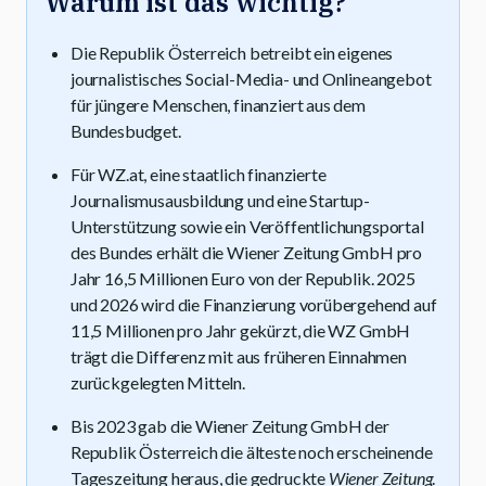
Warum ist das wichtig?
Die Republik Österreich betreibt ein eigenes
journalistisches Social-Media- und Onlineangebot
für jüngere Menschen, finanziert aus dem
Bundesbudget.
Für WZ.at, eine staatlich finanzierte
Journalismusausbildung und eine Startup-
Unterstützung sowie ein Veröffentlichungsportal
des Bundes erhält die Wiener Zeitung GmbH pro
Jahr 16,5 Millionen Euro von der Republik. 2025
und 2026 wird die Finanzierung vorübergehend auf
11,5 Millionen pro Jahr gekürzt, die WZ GmbH
trägt die Differenz mit aus früheren Einnahmen
zurückgelegten Mitteln.
Bis 2023 gab die Wiener Zeitung GmbH der
Republik Österreich die älteste noch erscheinende
Tageszeitung heraus, die gedruckte
Wiener Zeitung
.