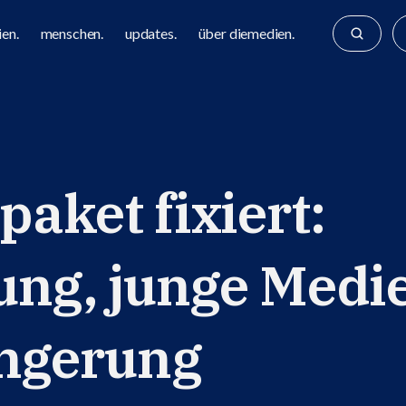
en.
menschen.
updates.
über diemedien.
aket fixiert:
ung, junge Medi
ängerung