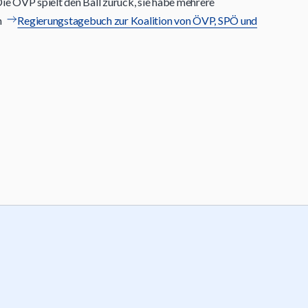
Die ÖVP spielt den Ball zurück, sie habe mehrere
m
Regierungstagebuch zur Koalition von ÖVP, SPÖ und