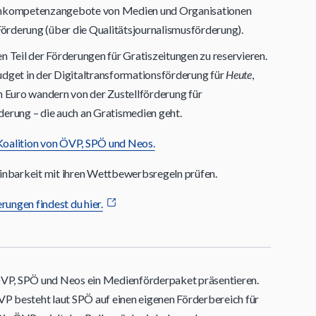
ienkompetenzangebote von Medien und Organisationen
 Förderung (über die Qualitätsjournalismusförderung).
n Teil der Förderungen für Gratiszeitungen zu reservieren.
udget in der Digitaltransformationsförderung für
Heute
,
en Euro wandern von der Zustellförderung für
derung – die auch an Gratismedien geht.
oalition von ÖVP, SPÖ und Neos.
nbarkeit mit ihren Wettbewerbsregeln prüfen.
ungen findest du hier.
n ÖVP, SPÖ und Neos ein Medienförderpaket präsentieren.
ÖVP besteht laut SPÖ auf einen eigenen Förderbereich für