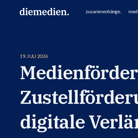
zusammenhänge.
medi
19. JULI 2026
Medienförderp
Zustellförder
digitale Verl