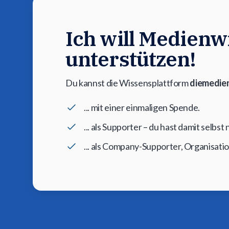
Ich will Medienwi
unterstützen!
Du kannst die Wissensplattform
diemedien
... mit einer einmaligen Spende.
... als Supporter – du hast damit selbs
... als Company-Supporter, Organisati