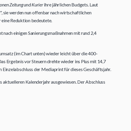
onen Zeitung
und
Kurier
ihre jährlichen Budgets. Laut
", sie werden nun offenbar nach wirtschaftlichen
r
eine Reduktion bedeutete.
nt nach einigen Sanierungsmaßnahmen mit rund 2,4
msatz (im Chart unten) wieder leicht über die 400-
as Ergebnis vor Steuern drehte wieder ins Plus mit 14,7
m Einzelabschluss der Mediaprint für dieses Geschäftsjahr.
ls aktuelleren Kalenderjahr ausgewiesen. Der Abschluss