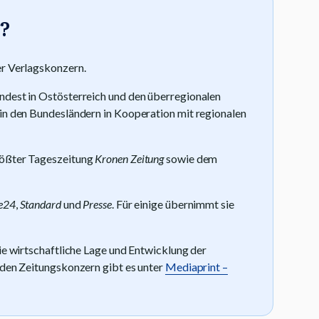
?
er Verlagskonzern.
ndest in Ostösterreich und den überregionalen
 in den Bundesländern in Kooperation mit regionalen
rößter Tageszeitung
Kronen Zeitung
sowie dem
e24
,
Standard
und
Presse
. Für einige übernimmt sie
die wirtschaftliche Lage und Entwicklung der
 den Zeitungskonzern gibt es unter
Mediaprint –