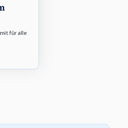
um
it für alle