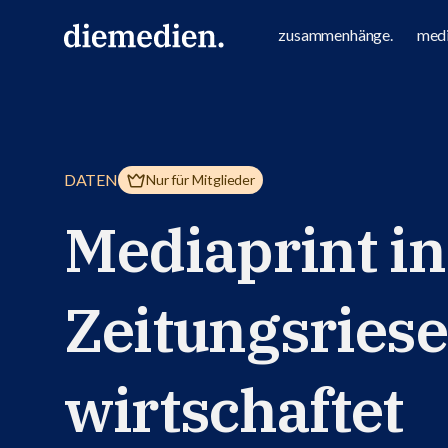
zusammenhänge.
medi
DATEN
Nur für Mitglieder
Mediaprint in
Zeitungsriese
wirtschaftet