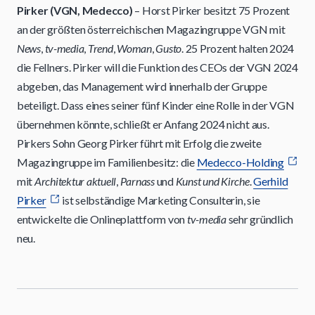
Pirker (VGN, Medecco)
– Horst Pirker besitzt 75 Prozent
an der größten österreichischen Magazingruppe VGN mit
News
,
tv-media
,
Trend
,
Woman
,
Gusto
. 25 Prozent halten 2024
die Fellners. Pirker will die Funktion des CEOs der VGN 2024
abgeben, das Management wird innerhalb der Gruppe
beteiligt. Dass eines seiner fünf Kinder eine Rolle in der VGN
übernehmen könnte, schließt er Anfang 2024 nicht aus.
Pirkers Sohn Georg Pirker führt mit Erfolg die zweite
Magazingruppe im Familienbesitz: die
Medecco-Holding
mit
Architektur aktuell
,
Parnass
und
Kunst und Kirche
.
Gerhild
Pirker
ist selbständige Marketing Consulterin, sie
entwickelte die Onlineplattform von
tv-media
sehr gründlich
neu.