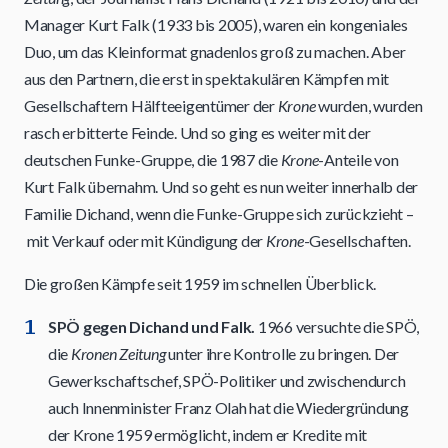
Manager Kurt Falk (1933 bis 2005), waren ein kongeniales
Duo, um das Kleinformat gnadenlos groß zu machen. Aber
aus den Partnern, die erst in spektakulären Kämpfen mit
Gesellschaftern Hälfteeigentümer der
Krone
wurden, wurden
rasch erbitterte Feinde. Und so ging es weiter mit der
deutschen Funke-Gruppe, die 1987 die
Krone
-Anteile von
Kurt Falk übernahm. Und so geht es nun weiter innerhalb der
Familie Dichand, wenn die Funke-Gruppe sich zurückzieht –
mit Verkauf oder mit Kündigung der
Krone
-Gesellschaften.
Die großen Kämpfe seit 1959 im schnellen Überblick.
SPÖ gegen Dichand und Falk.
1966 versuchte die SPÖ,
die
Kronen Zeitung
unter ihre Kontrolle zu bringen. Der
Gewerkschaftschef, SPÖ-Politiker und zwischendurch
auch Innenminister Franz Olah hat die Wiedergründung
der Krone 1959 ermöglicht, indem er Kredite mit