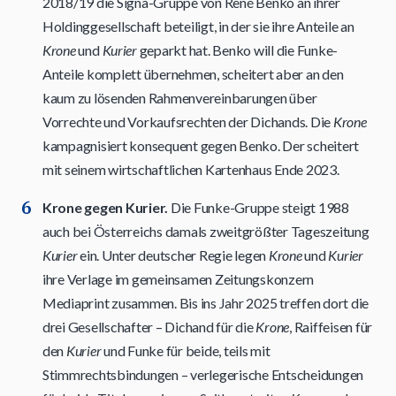
2018/19 die Signa-Gruppe von René Benko an ihrer
Holdinggesellschaft beteiligt, in der sie ihre Anteile an
Krone
und
Kurier
geparkt hat. Benko will die Funke-
Anteile komplett übernehmen, scheitert aber an den
kaum zu lösenden Rahmenvereinbarungen über
Vorrechte und Vorkaufsrechten der Dichands. Die
Krone
kampagnisiert konsequent gegen Benko. Der scheitert
mit seinem wirtschaftlichen Kartenhaus Ende 2023.
Krone gegen Kurier.
Die Funke-Gruppe steigt 1988
auch bei Österreichs damals zweitgrößter Tageszeitung
Kurier
ein. Unter deutscher Regie legen
Krone
und
Kurier
ihre Verlage im gemeinsamen Zeitungskonzern
Mediaprint zusammen. Bis ins Jahr 2025 treffen dort die
drei Gesellschafter – Dichand für die
Krone
, Raiffeisen für
den
Kurier
und Funke für beide, teils mit
Stimmrechtsbindungen – verlegerische Entscheidungen