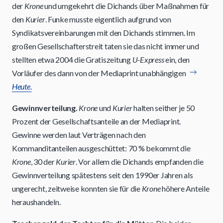
der
Krone
und umgekehrt die Dichands über Maßnahmen für
den
Kurier
. Funke musste eigentlich aufgrund von
Syndikatsvereinbarungen mit den Dichands stimmen. Im
großen Gesellschafterstreit taten sie das nicht immer und
stellten etwa 2004 die Gratiszeitung
U-Express
ein, den
Vorläufer des dann von der Mediaprint unabhängigen
Heute
.
Gewinnverteilung.
Krone
und
Kurier
halten seither je 50
Prozent der Gesellschaftsanteile an der Mediaprint.
Gewinne werden laut Verträgen nach den
Kommanditanteilen ausgeschüttet: 70 % bekommt die
Krone
, 30 der
Kurier
. Vor allem die Dichands empfanden die
Gewinnverteilung spätestens seit den 1990er Jahren als
ungerecht, zeitweise konnten sie für die
Krone
höhere Anteile
heraushandeln.