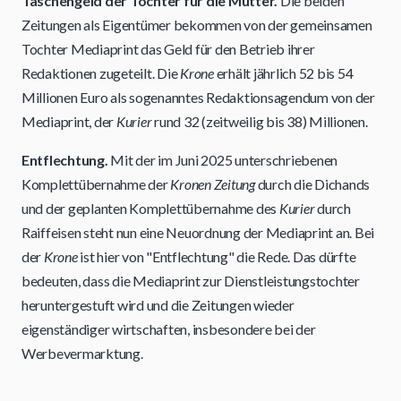
Taschengeld der Tochter für die Mütter.
Die beiden
Zeitungen als Eigentümer bekommen von der gemeinsamen
Tochter Mediaprint das Geld für den Betrieb ihrer
Redaktionen zugeteilt. Die
Krone
erhält jährlich 52 bis 54
Millionen Euro als sogenanntes Redaktionsagendum von der
Mediaprint, der
Kurier
rund 32 (zeitweilig bis 38) Millionen.
Entflechtung.
Mit der im Juni 2025 unterschriebenen
Komplettübernahme der
Kronen Zeitung
durch die Dichands
und der geplanten Komplettübernahme des
Kurier
durch
Raiffeisen steht nun eine Neuordnung der Mediaprint an. Bei
der
Krone
ist hier von "Entflechtung" die Rede. Das dürfte
bedeuten, dass die Mediaprint zur Dienstleistungstochter
heruntergestuft wird und die Zeitungen wieder
eigenständiger wirtschaften, insbesondere bei der
Werbevermarktung.