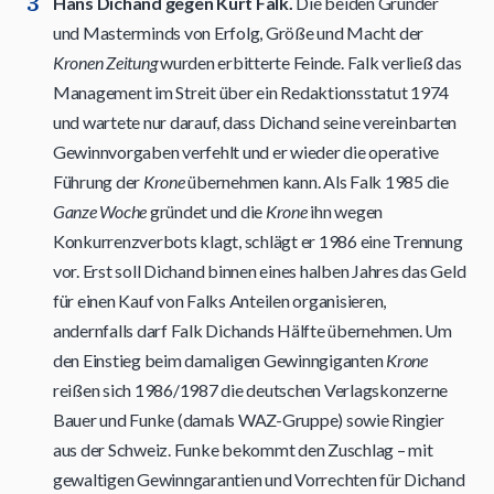
Hans Dichand gegen Kurt Falk.
Die beiden Gründer
und Masterminds von Erfolg, Größe und Macht der
Kronen Zeitung
wurden erbitterte Feinde. Falk verließ das
Management im Streit über ein Redaktionsstatut 1974
und wartete nur darauf, dass Dichand seine vereinbarten
Gewinnvorgaben verfehlt und er wieder die operative
Führung der
Krone
übernehmen kann. Als Falk 1985 die
Ganze Woche
gründet und die
Krone
ihn wegen
Konkurrenzverbots klagt, schlägt er 1986 eine Trennung
vor. Erst soll Dichand binnen eines halben Jahres das Geld
für einen Kauf von Falks Anteilen organisieren,
andernfalls darf Falk Dichands Hälfte übernehmen. Um
den Einstieg beim damaligen Gewinngiganten
Krone
reißen sich 1986/1987 die deutschen Verlagskonzerne
Bauer und Funke (damals WAZ-Gruppe) sowie Ringier
aus der Schweiz. Funke bekommt den Zuschlag – mit
gewaltigen Gewinngarantien und Vorrechten für Dichand