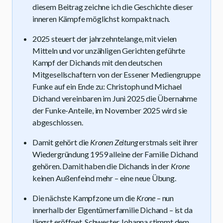
diesem Beitrag zeichne ich die Geschichte dieser
inneren Kämpfe möglichst kompakt nach.
2025 steuert der jahrzehntelange, mit vielen
Mitteln und vor unzähligen Gerichten geführte
Kampf der Dichands mit den deutschen
Mitgesellschaftern von der Essener Mediengruppe
Funke auf ein Ende zu: Christoph und Michael
Dichand vereinbaren im Juni 2025 die Übernahme
der Funke-Anteile, im November 2025 wird sie
abgeschlossen.
Damit gehört die
Kronen Zeitung
erstmals seit ihrer
Wiedergründung 1959 alleine der Familie Dichand
gehören. Damit haben die Dichands in der
Krone
keinen Außenfeind mehr – eine neue Übung.
Die nächste Kampfzone um die
Krone
– nun
innerhalb der Eigentümerfamilie Dichand – ist da
längst eröffnet. Schwester Johanna stimmt dem