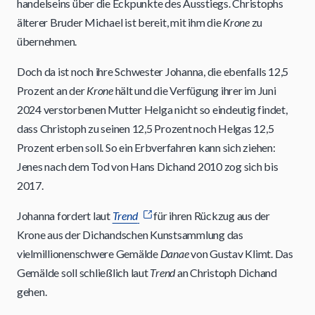
handelseins über die Eckpunkte des Ausstiegs. Christophs
älterer Bruder Michael ist bereit, mit ihm die
Krone
zu
übernehmen.
Doch da ist noch ihre Schwester Johanna, die ebenfalls 12,5
Prozent an der
Krone
hält und die Verfügung ihrer im Juni
2024 verstorbenen Mutter Helga nicht so eindeutig findet,
dass Christoph zu seinen 12,5 Prozent noch Helgas 12,5
Prozent erben soll. So ein Erbverfahren kann sich ziehen:
Jenes nach dem Tod von Hans Dichand 2010 zog sich bis
2017.
Johanna fordert laut
Trend
für ihren Rückzug aus der
Krone aus der Dichandschen Kunstsammlung das
vielmillionenschwere Gemälde
Danae
von Gustav Klimt. Das
Gemälde soll schließlich laut
Trend
an Christoph Dichand
gehen.