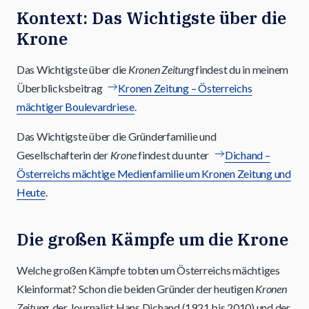
Kontext: Das Wichtigste über die
Krone
Das Wichtigste über die
Kronen Zeitung
findest du in meinem
Überblicksbeitrag
Kronen Zeitung – Österreichs
mächtiger Boulevardriese
.
Das Wichtigste über die Gründerfamilie und
Gesellschafterin der
Krone
findest du unter
Dichand –
Österreichs mächtige Medienfamilie um Kronen Zeitung und
Heute
.
Die großen Kämpfe um die Krone
Welche großen Kämpfe tobten um Österreichs mächtiges
Kleinformat? Schon die beiden Gründer der heutigen
Kronen
Zeitung
, der Journalist Hans Dichand (1921 bis 2010) und der