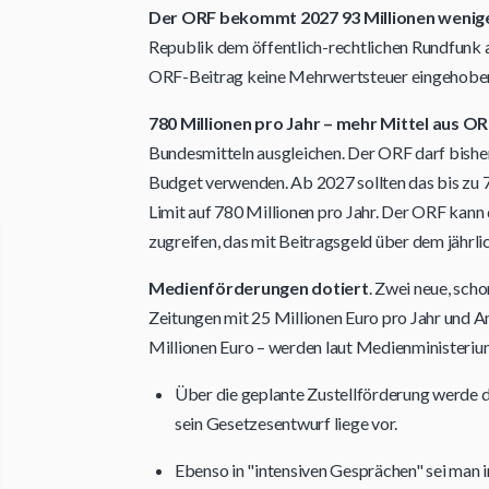
Der ORF bekommt 2027 93 Millionen weni
Republik dem öffentlich-rechtlichen Rundfunk 
ORF-Beitrag keine Mehrwertsteuer eingehoben 
780 Millionen pro Jahr – mehr Mittel aus O
Bundesmitteln ausgleichen. Der ORF darf bishe
Budget verwenden. Ab 2027 sollten das bis zu 7
Limit auf 780 Millionen pro Jahr. Der ORF kann
zugreifen, das mit Beitragsgeld über dem jährlic
Medienförderungen dotiert
. Zwei neue, sch
Zeitungen mit 25 Millionen Euro pro Jahr und
Millionen Euro – werden laut Medienministeriu
Über die geplante Zustellförderung werde d
sein Gesetzesentwurf liege vor.
Ebenso in "intensiven Gesprächen" sei man