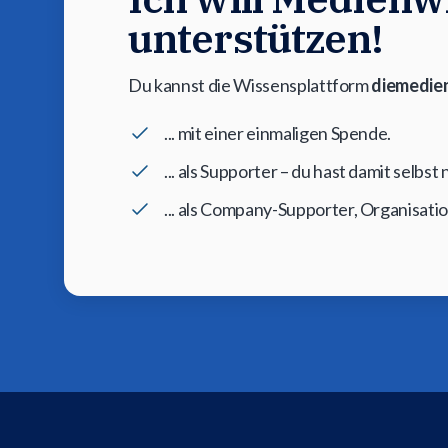
unterstützen!
Du kannst die Wissensplattform
diemedien
... mit einer einmaligen Spende.
... als Supporter – du hast damit selbs
... als Company-Supporter, Organisati