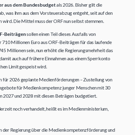
ger aus dem Bundesbudget
als 2026. Bisher gilt die
ab, was ihm aus dem Vorsteuerabzug entgeht, seit auf den
wird. Die Mittel muss der ORF nun selbst stemmen.
RF-Beiträgen
sollen einen Teil dieses Ausfalls von
r 710 Millionen Euro aus ORF-Beiträgen für das laufende
45 Millionen sein, nun erhöht die Regierungsmehrheit das
 damit auch auf frühere Einnahmen aus einem Sperrkonto
hen Limit gespeist wird.
on für 2026 geplante Medienförderungen – Zustellung von
 Angebote für Medienkompetenz junger Menschen mit 30
m 2027 und 2028 mit diesen Beträgen budgetiert.
erzeit noch verhandelt, heißt es im Medienministerium,
 in der Regierung über die Medienkompetenzförderung und