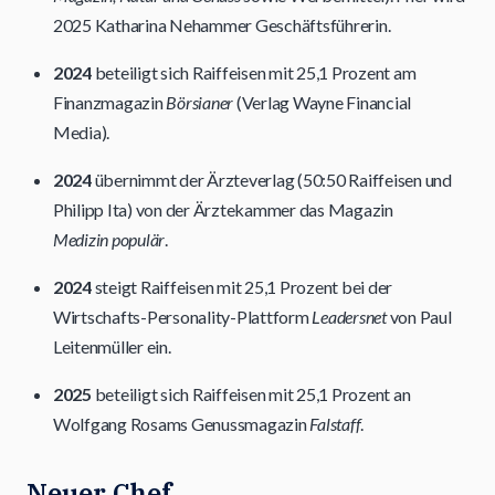
2025 Katharina Nehammer Geschäftsführerin.
2024
beteiligt sich Raiffeisen mit 25,1 Prozent am
Finanzmagazin
Börsianer
(Verlag Wayne Financial
Media).
2024
übernimmt der Ärzteverlag (50:50 Raiffeisen und
Philipp Ita) von der Ärztekammer das Magazin
Medizin populär
.
2024
steigt Raiffeisen mit 25,1 Prozent bei der
Wirtschafts-Personality-Plattform
Leadersnet
von Paul
Leitenmüller ein.
2025
beteiligt sich Raiffeisen mit 25,1 Prozent an
Wolfgang Rosams Genussmagazin
Falstaff
.
Neuer Chef