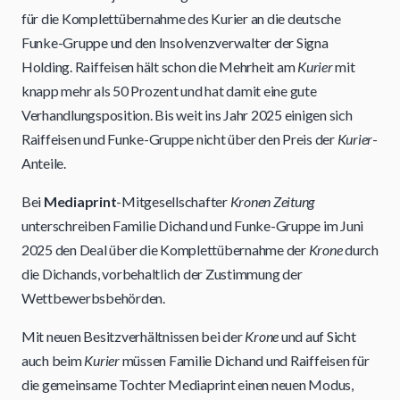
für die Komplettübernahme des Kurier an die deutsche
Funke-Gruppe und den Insolvenzverwalter der Signa
Holding. Raiffeisen hält schon die Mehrheit am
Kurier
mit
knapp mehr als 50 Prozent und hat damit eine gute
Verhandlungsposition. Bis weit ins Jahr 2025 einigen sich
Raiffeisen und Funke-Gruppe nicht über den Preis der
Kurier
-
Anteile.
Bei
Mediaprint
-Mitgesellschafter
Kronen Zeitung
unterschreiben Familie Dichand und Funke-Gruppe im Juni
2025 den Deal über die Komplettübernahme der
Krone
durch
die Dichands, vorbehaltlich der Zustimmung der
Wettbewerbsbehörden.
Mit neuen Besitzverhältnissen bei der
Krone
und auf Sicht
auch beim
Kurier
müssen Familie Dichand und Raiffeisen für
die gemeinsame Tochter Mediaprint einen neuen Modus,