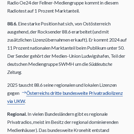
Radio Oe24 der Fellner-Mediengruppe kommt in diesem
Radiotest auf 1 Prozent Marktanteil.
88.6.
Eine starke Position hat sich, von Ostösterreich
ausgehend, der Rocksender 88.6 erarbeitet (und mit
zusätzlichen Lizenzübernahmen erkauft). Er kommt 2024 auf
11 Prozent nationalen Marktanteil beim Publikum unter 50.
Der Sender gehört der Medien-Union Ludwigshafen, Teil der
deutschen Mediengruppe SWMH um die
Süddeutsche
Zeitung
.
2025 tauscht 88.6 seine regionalen und lokalen Lizenzen
gegen
Österreichs dritte bundesweite Privatradiolizenz
via UKW
.
Regional.
In vielen Bundesländern gibt es regionale
Privatradios, meist im Besitz der regional dominierenden
Medienhäuser). Das bundesweite Kronehit entstand