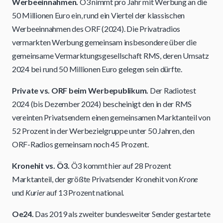
Werbeeinnahmen.
Ö3 nimmt pro Jahr mit Werbung an die
50 Millionen Euro ein, rund ein Viertel der klassischen
Werbeeinnahmen des ORF (2024). Die Privatradios
vermarkten Werbung gemeinsam insbesondere über die
gemeinsame Vermarktungsgesellschaft RMS, deren Umsatz
2024 bei rund 50 Millionen Euro gelegen sein dürfte.
Private vs. ORF beim Werbepublikum.
Der Radiotest
2024 (bis Dezember 2024) bescheinigt den in der RMS
vereinten Privatsendern einen gemeinsamen Marktanteil von
52 Prozent in der Werbezielgruppe unter 50 Jahren, den
ORF-Radios gemeinsam noch 45 Prozent.
Kronehit vs. Ö3.
Ö3 kommt hier auf 28 Prozent
Marktanteil, der größte Privatsender Kronehit von
Krone
und
Kurier
auf 13 Prozent national.
Oe24.
Das 2019 als zweiter bundesweiter Sender gestartete