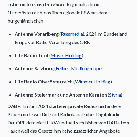
insbesondere aus dem
Kurier
-Regionalradio in
Niederösterreich, das überregionale 88.6 aus dem
burgenländischen
Antenne Vorarlberg
(
Russmedia
), 2024 im Bundesland
knapp vor Radio Vorarlberg des ORF.
Life Radio Tirol
(
Moser Holding
)
Antenne Salzburg
(
Fellner-Mediengruppe
)
Life Radio Oberösterreich
(
Wimmer Holding
)
Antenne Steiermark und Antenne Kärnten
(
Styria
)
DAB+.
Im Juni 2024 starteten private Radios und andere
Player rund zwei Dutzend Radiokanäle über Digitalradio.
Der ORF dominiert UKW und hält sich bisher von DAB+ fern
– auch weil das Gesetz ihm keine zusätzlichen Angebote