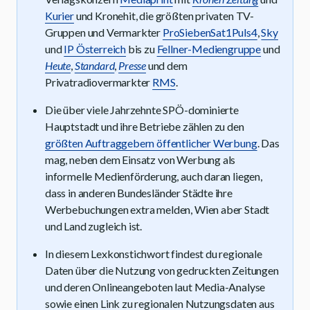
Kurier
und Kronehit, die größten privaten TV-
Gruppen und Vermarkter
ProSiebenSat1Puls4
,
Sky
und
IP Österreich
bis zu
Fellner-Mediengruppe
und
Heute
,
Standard
,
Presse
und dem
Privatradiovermarkter
RMS
.
Die über viele Jahrzehnte SPÖ-dominierte
Hauptstadt und ihre Betriebe zählen zu den
größten Auftraggebern öffentlicher Werbung
. Das
mag, neben dem Einsatz von Werbung als
informelle Medienförderung, auch daran liegen,
dass in anderen Bundesländer Städte ihre
Werbebuchungen extra melden, Wien aber Stadt
und Land zugleich ist.
In diesem Lexkonstichwort findest du regionale
Daten über die Nutzung von gedruckten Zeitungen
und deren Onlineangeboten laut Media-Analyse
sowie einen Link zu regionalen Nutzungsdaten aus