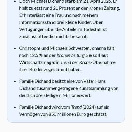
Doch Michael Dichand starb am 21. April 2026. Er
hielt zuletzt rund 21 Prozent an der Kronen Zeitung.
Er hinterlässt eine Frau und nach meinem
Informationsstand drei kleine Kinder. Über
Verfügungen über die Anteile im Todesfall ist
zunächst öffentlich nichts bekannt.
Christophs und Michaels Schwester Johanna hält
noch 12,5 % an der
Kronen Zeitung
. Sie soll laut
Wirtschaftsmagazin
Trend
der
Krone
-Übernahme
ihrer Brüder zugestimmt haben.
Familie Dichand besitzt eine von Vater Hans
Dichand zusammengetragene Kunstsammlung von
deutlich dreistelligem Millionenwert.
Familie Dichand wird vom
Trend
(2024) auf ein
Vermögen von 850 Millionen Euro geschätzt.