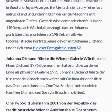
Schweizer Künstlers Franz Gertsch von Johanna, erschienen
in
Bund
und
Tages-Anzeiger
. Bei Gertsch sieht Sury "eine fast
entrückt und undurchdringlich wirkende Madonna mit
ungeahnten Tiefen". Gertsch wird demnach ebenfalls in den
1980ern, nach Warhol, überzeugt, dass er Johanna
porträtiert. Es entstehen ab 1983 ebenfalls vier
fotorealistische Porträts, eines davon mit Johanna Dichand
findet sich etwa
in dieser Fotogalerie unten
.
Johanna Dichand führte die Wiener Galerie Würthle,
die
Hans Dichand 1976 übernommen hatte und bis zu deren
Ende als physische Galerie 1995. Johanna Dichand führte den
Kunsthandel danach noch weiter mit Onlineauktionen über
das Onlineauktionshaus OneTwoSold der befreundeten
Familien Dichand und Soravia (Bau, Immobilien).
OneTwoSold übernahm 2001 von der Republik das
traditionsreiche Wiener Auktionshaus Dorotheum.