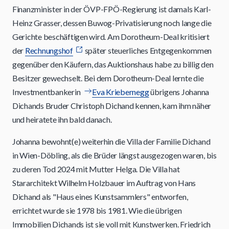
Finanzminister in der ÖVP-FPÖ-Regierung ist damals Karl-
Heinz Grasser, dessen Buwog-Privatisierung noch lange die
Gerichte beschäftigen wird. Am Dorotheum-Deal kritisiert
der
Rechnungshof
später steuerliches Entgegenkommen
gegenüber den Käufern, das Auktionshaus habe zu billig den
Besitzer gewechselt. Bei dem Dorotheum-Deal lernte die
Investmentbankerin
Eva Kriebernegg
übrigens Johanna
Dichands Bruder Christoph Dichand kennen, kam ihm näher
und heiratete ihn bald danach.
Johanna bewohnt(e) weiterhin die Villa der Familie Dichand
in Wien-Döbling, als die Brüder längst ausgezogen waren, bis
zu deren Tod 2024 mit Mutter Helga. Die Villa hat
Stararchitekt Wilhelm Holzbauer im Auftrag von Hans
Dichand als "Haus eines Kunstsammlers" entworfen,
errichtet wurde sie 1978 bis 1981. Wie die übrigen
Immobilien Dichands ist sie voll mit Kunstwerken. Friedrich