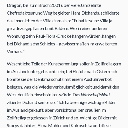
Dragon, bis zum Bruch 2001 über viele Jahrzehnte
Chefredakteur und Wegbegleiter Hans Dichands, schilderte
das Innenleben der Villa einmal so: "Er hatte seine Villa ja
geradezu gepflastert mit Bildern. Wo in einer anderen
Wohnung zehn Paul-Flora-Drucke hängen würden, hängen
bei Dichand zehn Schieles – gewissermaßen im erweiterten
Vorhaus."
Wesentliche Teile der Kunstsammlung sollen in Zollfreilagern
im Ausland untergebracht sein; bei Einfuhr nach Österreich
könnte sie der Denkmalschutz mit einem Ausfuhrverbot
belegen, was die Wiederverkaufsmöglichkeit und damit den
Wert deutlich einschränken würde. Das
Wirtschaftsblatt
zitierte Dichand senior so: "Ich habe einige wichtige Bilder
im Ausland gekauft, aber vorsichtshalber draußen im
Zollfreilager gelassen, in Zürich und so. Wichtige Bilder mit
Storys dahinter: Alma Mahler und Kokoschka und diese