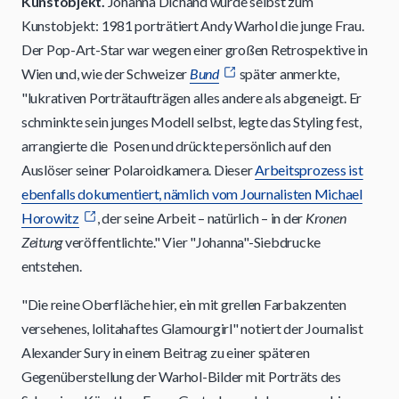
Kunstobjekt.
Johanna Dichand wurde selbst zum
Kunstobjekt: 1981 porträtiert Andy Warhol die junge Frau.
Der Pop-Art-Star war wegen einer großen Retrospektive in
Wien und, wie der Schweizer
Bund
später anmerkte,
"lukrativen Porträtaufträgen alles andere als abgeneigt. Er
schminkte sein junges Modell selbst, legte das Styling fest,
arrangierte die Posen und drückte persönlich auf den
Auslöser seiner Polaroidkamera. Dieser
Arbeitsprozess ist
ebenfalls dokumentiert, nämlich vom Journalisten Michael
Horowitz
, der seine Arbeit – natürlich – in der
Kronen
Zeitung
veröffentlichte." Vier "Johanna"-Siebdrucke
entstehen.
"Die reine Oberfläche hier, ein mit grellen Farbakzenten
versehenes, lolitahaftes Glamourgirl" notiert der Journalist
Alexander Sury in einem Beitrag zu einer späteren
Gegenüberstellung der Warhol-Bilder mit Porträts des