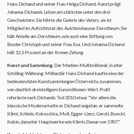
Hans Dichand und seiner Frau Helga Dichand. Kunst prägt
Johanna Dichands Leben am stärksten unter den drei
Geschwistern: Sie führte die Galerie des Vaters, sie ist
Mitglied im Aufsichtsrat des Auktionshauses Dorotheum. Sie
hält Anteile am Dorotheum, wie auch eine Stiftung von
Bruder Christoph und seiner Frau Eva. Und Johanna Dichand
hält 12,5 Prozent an der
Kronen Zeitung
.
Kunst und Sammlung.
Der Medien-Multimillionär, in alter
Schilling-Währung: Milliardär Hans Dichand kaufte eine der
bedeutendsten Kunstsammlungen Österreichs zusammen,
von deutlich dreistelligem Euromillionen-Wert.
Profil
referierte nach Dichands Tod 2010 etwa: "Vor allem die
klassische Moderne hatte es Dichand angetan, er sammelte
Klimt, Schiele, Kokoschka, Moll, Egger-Lienz, Gerstl, Boeckl,
Kubin, darunter Hauptwerke wie Klimts
Danae
von 1907."