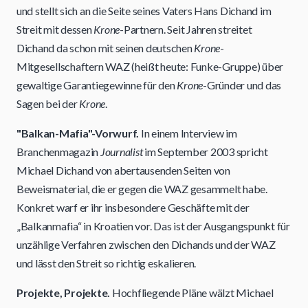
und stellt sich an die Seite seines Vaters Hans Dichand im
Streit mit dessen
Krone
-Partnern. Seit Jahren streitet
Dichand da schon mit seinen deutschen
Krone
-
Mitgesellschaftern WAZ (heißt heute: Funke-Gruppe) über
gewaltige Garantiegewinne für den
Krone
-Gründer und das
Sagen bei der
Krone
.
"Balkan-Mafia"-Vorwurf.
In einem Interview im
Branchenmagazin
Journalist
im September 2003 spricht
Michael Dichand von abertausenden Seiten von
Beweismaterial, die er gegen die WAZ gesammelt habe.
Konkret warf er ihr insbesondere Geschäfte mit der
„Balkanmafia“ in Kroatien vor. Das ist der Ausgangspunkt für
unzählige Verfahren zwischen den Dichands und der WAZ
und lässt den Streit so richtig eskalieren.
Projekte, Projekte.
Hochfliegende Pläne wälzt Michael