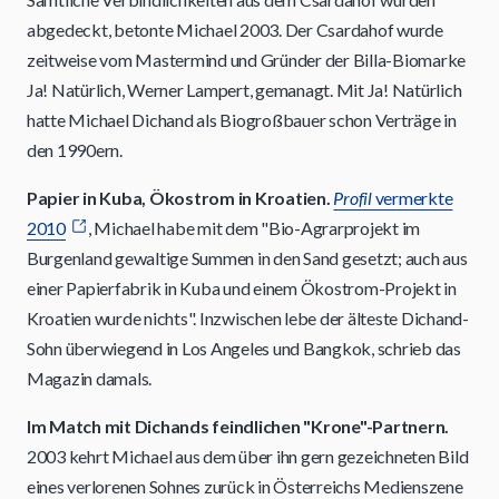
abgedeckt, betonte Michael 2003. Der Csardahof wurde
zeitweise vom Mastermind und Gründer der Billa-Biomarke
Ja! Natürlich, Werner Lampert, gemanagt. Mit Ja! Natürlich
hatte Michael Dichand als Biogroßbauer schon Verträge in
den 1990ern.
Papier in Kuba, Ökostrom in Kroatien.
Profil
vermerkte
2010
, Michael habe mit dem "Bio-Agrarprojekt im
Burgenland gewaltige Summen in den Sand gesetzt; auch aus
einer Papierfabrik in Kuba und einem Ökostrom-Projekt in
Kroatien wurde nichts". Inzwischen lebe der älteste Dichand-
Sohn überwiegend in Los Angeles und Bangkok, schrieb das
Magazin damals.
Im Match mit Dichands feindlichen "Krone"-Partnern.
2003 kehrt Michael aus dem über ihn gern gezeichneten Bild
eines verlorenen Sohnes zurück in Österreichs Medienszene