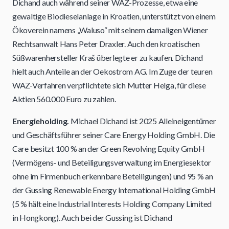
Dichand auch während seiner WAZ-Prozesse, etwa eine
gewaltige Biodieselanlage in Kroatien, unterstützt von einem
Ökoverein namens „Waluso“ mit seinem damaligen Wiener
Rechtsanwalt Hans Peter Draxler. Auch den kroatischen
Süßwarenhersteller Kraš überlegte er zu kaufen. Dichand
hielt auch Anteile an der Oekostrom AG. Im Zuge der teuren
WAZ-Verfahren verpflichtete sich Mutter Helga, für diese
Aktien 560.000 Euro zu zahlen.
Energieholding.
Michael Dichand ist 2025 Alleineigentümer
und Geschäftsführer seiner Care Energy Holding GmbH. Die
Care besitzt 100 % an der Green Revolving Equity GmbH
(Vermögens- und Beteiligungsverwaltung im Energiesektor
ohne im Firmenbuch erkennbare Beteiligungen) und 95 % an
der Gussing Renewable Energy International Holding GmbH
(5 % hält eine Industrial Interests Holding Company Limited
in Hongkong). Auch bei der Gussing ist Dichand