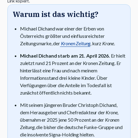
Link kopiert.
Warum ist das wichtig?
Michael Dichand war einer der Erben von
Österreichs größter und einflussreichster
Zeitungsmarke, der
Kronen Zeitung
, kurz
Krone
.
Michael Dichand starb am 21. April 2026.
Er hielt
zuletzt rund 21 Prozent an der Kronen Zeitung. Er
hinterlässt eine Frau und nach meinem
Informationsstand drei kleine Kinder. Über
Verfügungen über die Anteile im Todesfall ist
zunächst öffentlich nichts bekannt.
Mit seinem jüngeren Bruder Christoph Dichand,
dem Herausgeber und Chefredakteur der
Krone
,
übernahm er 2025 jene 50 Prozent an der
Kronen
Zeitung
, die bisher die deutsche Funke-Gruppe und
die insolvente Signa-Holding hielten.