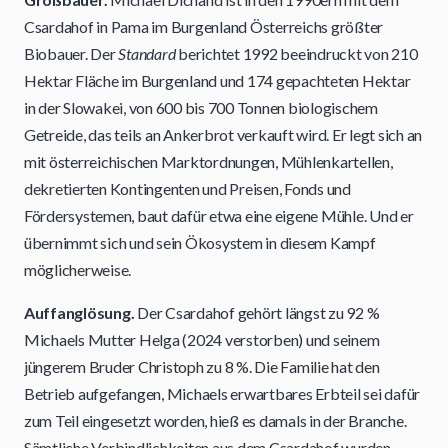
Csardahof in Pama im Burgenland Österreichs größter
Biobauer. Der
Standard
berichtet 1992 beeindruckt von 210
Hektar Fläche im Burgenland und 174 gepachteten Hektar
in der Slowakei, von 600 bis 700 Tonnen biologischem
Getreide, das teils an Ankerbrot verkauft wird. Er legt sich an
mit österreichischen Marktordnungen, Mühlenkartellen,
dekretierten Kontingenten und Preisen, Fonds und
Fördersystemen, baut dafür etwa eine eigene Mühle. Und er
übernimmt sich und sein Ökosystem in diesem Kampf
möglicherweise.
Auffanglösung.
Der Csardahof gehört längst zu 92 %
Michaels Mutter Helga (2024 verstorben) und seinem
jüngerem Bruder Christoph zu 8 %. Die Familie hat den
Betrieb aufgefangen, Michaels erwartbares Erbteil sei dafür
zum Teil eingesetzt worden, hieß es damals in der Branche.
Sämtliche Verbindlichkeiten aus dem Csardahof wurden