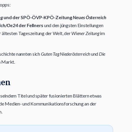
topps:
ng
und der SPÖ-ÖVP-KPÖ-Zeitung
Neues Österreich
eich/Oe24
der Fellners
und den jüngsten Einstellungen
 ältesten Tageszeitung der Welt, der
Wiener Zeitung
im
schichte nannten sich
Guten Tag Niederösterreich
und
Die
em Markt.
men
hselndem Titel und später fusionierten Blättern etwas
hende Medien- und Kommunikationsforschung an der
n.