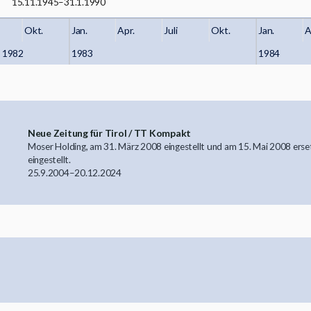
5.8.1945
21.9.1945
10.8.1945
23.10.1945
26.10.1945
27.10.1945
28.10.1945
28.10.1945
15.11.1945
–
3.3.1991
–
–
30.6.2023
30.12.2023
–
–
–
–
–
–
7.7.2014
31.3.1987
29.4.2001
28.2.2014
2.4.1990
31.1.1990
Okt.
Jan.
Apr.
Juli
Okt.
Jan.
A
1982
1983
1984
Neue Zeitung für Tirol / TT Kompakt
Moser Holding, am 31. März 2008 eingestellt und am 15. Mai 2008 ers
eingestellt.
25.9.2004
–
20.12.2024