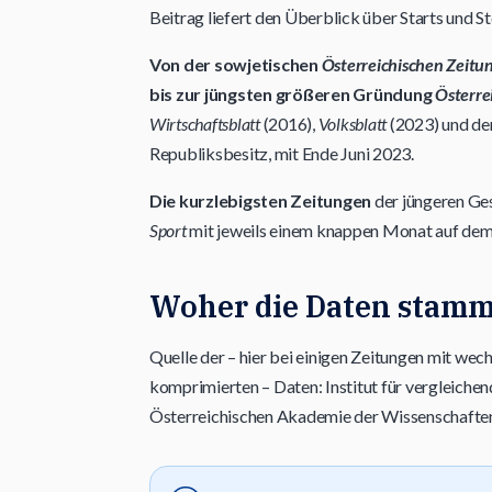
Beitrag liefert den Überblick über Starts und S
Von der sowjetischen
Österreichischen Zeitu
bis zur jüngsten größeren Gründung
Österr
Wirtschaftsblatt
(2016),
Volksblatt
(2023) und der
Republiksbesitz, mit Ende Juni 2023.
Die kurzlebigsten Zeitungen
der jüngeren Ge
Sport
mit jeweils einem knappen Monat auf d
Woher die Daten stam
Quelle der – hier bei einigen Zeitungen mit wec
komprimierten – Daten: Institut für vergleic
Österreichischen Akademie der Wissenschafte