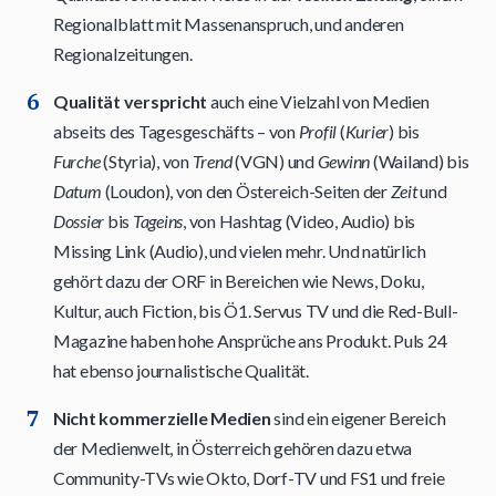
Regionalblatt mit Massenanspruch, und anderen
Regionalzeitungen.
Qualität verspricht
auch eine Vielzahl von Medien
abseits des Tagesgeschäfts – von
Profil
(
Kurier
) bis
Furche
(Styria), von
Trend
(VGN) und
Gewinn
(Wailand) bis
Datum
(Loudon), von den Östereich-Seiten der
Zeit
und
Dossier
bis
Tageins
, von Hashtag (Video, Audio) bis
Missing Link (Audio), und vielen mehr. Und natürlich
gehört dazu der ORF in Bereichen wie News, Doku,
Kultur, auch Fiction, bis Ö1. Servus TV und die Red-Bull-
Magazine haben hohe Ansprüche ans Produkt. Puls 24
hat ebenso journalistische Qualität.
Nicht kommerzielle Medien
sind ein eigener Bereich
der Medienwelt, in Österreich gehören dazu etwa
Community-TVs wie Okto, Dorf-TV und FS1 und freie