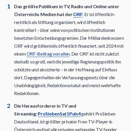
Das größte Publikum in TV, Radio und Online unter
Österreichs Medien hat der
ORF
.
Er ist öffentlich-
rechtlich als Stiftung organisiert, wird öffentlich
kontrolliert – über seine von politischen Institutionen
besetzten Entscheidungsgremien. Der Milliardenkonzern
ORF wird größtenteils öffentlich finanziert, seit 2024 mit
einem
ORF-Beitrag von allen
. Der ORF ist nicht zuletzt
deshalb so groß, weil die jeweilige Regierungspolitik ihn
schützte und absicherte – in der Hoffnung auf Einfluss
dort. Dagegen halten ein Verfassungsgesetz über die
Unabhängigkeit, Redaktionsstatut und meist wehrhafte
Redaktionen.
Die Herausforderer in TV und
Streaming:
ProSiebenSat1Puls4
gehört ProSieben
Deutschland, ist größter privater Free-TV-Player in
Österreich und hat alle privaten nationalen TV-Sender