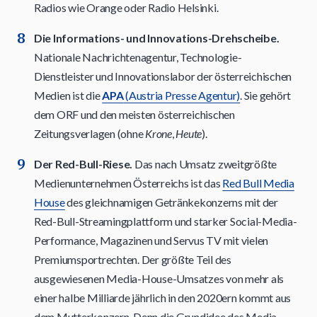
Radios wie Orange oder Radio Helsinki.
Die Informations- und Innovations-Drehscheibe.
Nationale Nachrichtenagentur, Technologie-
Dienstleister und Innovationslabor der österreichischen
Medien ist die
APA
(Austria Presse Agentur)
. Sie gehört
dem ORF und den meisten österreichischen
Zeitungsverlagen (ohne
Krone
,
Heute
).
Der Red-Bull-Riese.
Das nach Umsatz zweitgrößte
Medienunternehmen Österreichs ist das
Red Bull Media
House
des gleichnamigen Getränkekonzerns mit der
Red-Bull-Streamingplattform und starker Social-Media-
Performance, Magazinen und Servus TV mit vielen
Premiumsportrechten. Der größte Teil des
ausgewiesenen Media-House-Umsatzes von mehr als
einer halbe Milliarde jährlich in den 2020ern kommt aus
dem Mutterkonzern. Denn die Grundidee des Media