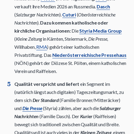
verkauft ihre Medien 2026 an Russmedia.
Dasch
(
Salzburger Nachrichten
).
Cuturi
(
Oberösterreichische
Nachrichten
).
Dazu kommen katholische oder
kirchliche Organisationen:
Die
Styria Media Group
(
Kleine Zeitung
in Kärnten, Steiermark,
Die Presse
,
Willhaben,
RMA
) gehört einer katholischen
Privatstiftung. Das
Niederösterreichische Pressehaus
(NÖN) gehört der Diözese St. Pölten, einem katholischen
Verein und Raiffeisen.
Qualität verspricht und liefert
ein Segment im
(natürlich längst auch digitalen) Tageszeitungsmarkt
,
zu
dem sich
Der Standard
(Familie Bronner/Mitteräcker)
und
Die Presse
(Styria) zählen, aber auch die
Salzburger
Nachrichten
(Familie Dasch). Der
Kurier
(Raiffeisen)
bewegt sich traditionell zwischen Qualität und Breite.
Qualitätsvoll ist auch vieles in der
Kleinen Zeitung
, einem