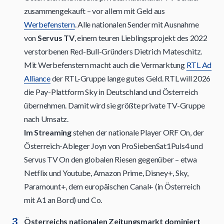
zusammengekauft – vor allem mit Geld aus
Werbefenstern
. Alle nationalen Sender mit Ausnahme
von
Servus TV
, einem teuren Lieblingsprojekt des 2022
verstorbenen Red-Bull-Gründers Dietrich Mateschitz.
Mit Werbefenstern macht auch die Vermarktung
RTL Ad
Alliance
der RTL-Gruppe lange gutes Geld. RTL will 2026
die Pay-Plattform Sky in Deutschland und Österreich
übernehmen. Damit wird sie größte private TV-Gruppe
nach Umsatz.
Im Streaming
stehen der nationale Player ORF On, der
Österreich-Ableger Joyn von ProSiebenSat1Puls4 und
Servus TV On den globalen Riesen gegenüber – etwa
Netflix und Youtube, Amazon Prime, Disney+, Sky,
Paramount+, dem europäischen Canal+ (in Österreich
mit A1 an Bord) und Co.
Österreichs nationalen Zeitungsmarkt dominiert