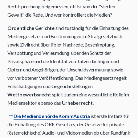
Rechtsprechung beigemessen, oft ist von der "vierten
Gewalt" die Rede. Und wer kontrolliert die Medien?
Ordentliche Gerichte
sind zuständig für die Einhaltung des
Mediengesetzes und Bestimmungen im Strafgesetzbuch
sowie Zivilrecht über übler Nachrede, Beschimpfung,
Verspottung und Verleumdung, über den Schutz der
Privatsphäre und die Identität von Tatverdächtigen und
Opfern und Angehörigen, der Unschuldsvermutung sowie
vor verbotener Veröffentlichung. Das Mediengesetz regelt
Entschädigungen und Gegendarstellungen.
Wettbewerbsrecht
spielt zudem eine wesentliche Rolle im
Mediensektor, ebenso das
Urheberrecht
.
Die Medienbehörde KommAustria
ist erste Instanz für
die Einhaltung des ORF-Gesetzes, der Gesetze für private
(österreichische) Audio- und Videomedien ob über Rundfunk