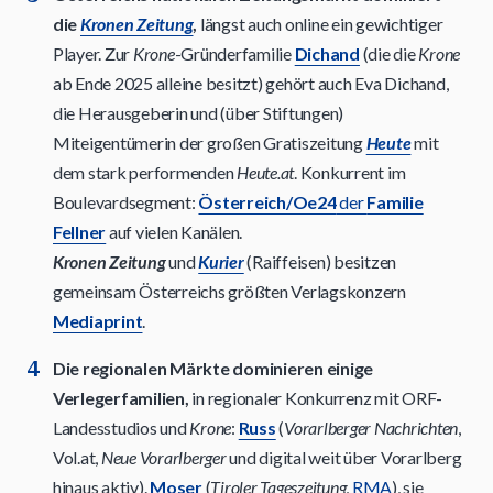
die
Kronen Zeitung
,
längst auch online ein gewichtiger
Player. Zur
Krone
-Gründerfamilie
Dichand
(die die
Krone
ab Ende 2025 alleine besitzt)
gehört auch Eva Dichand,
die Herausgeberin und (über Stiftungen)
Miteigentümerin der großen Gratiszeitung
Heute
mit
dem stark performenden
Heute.at
. Konkurrent im
Boulevardsegment:
Österreich/Oe24
der
Familie
Fellner
auf vielen Kanälen.
Kronen Zeitung
und
Kurier
(Raiffeisen) besitzen
gemeinsam Österreichs größten Verlagskonzern
Mediaprint
.
Die regionalen Märkte dominieren einige
Verlegerfamilien,
in regionaler Konkurrenz mit ORF-
Landesstudios und
Krone
:
Russ
(
Vorarlberger Nachrichten
,
Vol.at,
Neue Vorarlberger
und digital weit über Vorarlberg
hinaus aktiv).
Moser
(
Tiroler Tageszeitung
,
RMA
), sie